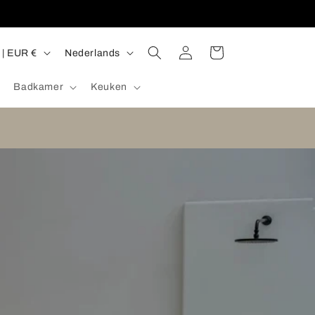
T
Inloggen
Winkelwagen
Spanje | EUR €
Nederlands
a
Badkamer
Keuken
a
l