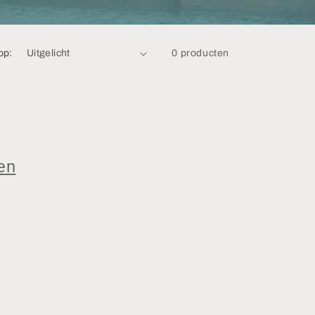
op:
0 producten
ren