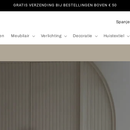
GRATIS VERZENDING BIJ BESTELLINGEN BOVEN € 50
L
a
en
Meubilair
Verlichting
Decoratie
Huistextiel
n
d
/
r
e
g
i
o