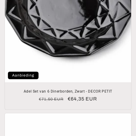
Aanbieding
Adel Set van 6 Dinerborden, Zwart - DECOR PETIT
Normale
Aanbiedingsprijs
€64,35 EUR
€71,50 EUR
prijs