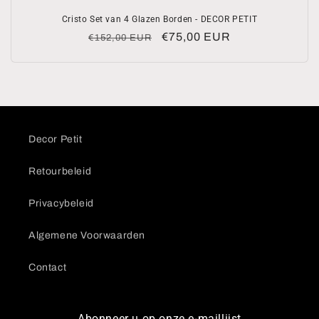
Cristo Set van 4 Glazen Borden - DECOR PETIT
Normale
Aanbiedingsprijs
€75,00 EUR
€152,00 EUR
prijs
Decor Petit
Retourbeleid
Privacybeleid
Algemene Voorwaarden
Contact
Abonneer u op onze e-maillijst