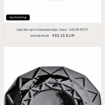
Aanbieding
Adel Set van 6 Dessertborden, Zwart - DECOR PETIT
Normale
Aanbiedingsprijs
€52,15 EUR
€57,95 EUR
prijs