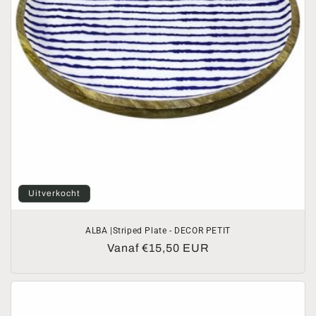
Uitverkocht
ALBA |Striped Plate - DECOR PETIT
Normale
Vanaf €15,50 EUR
prijs