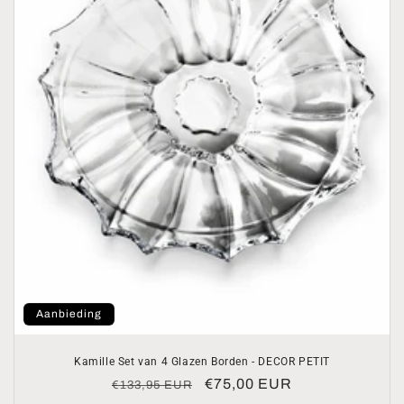
Aanbieding
Kamille Set van 4 Glazen Borden - DECOR PETIT
Normale
Aanbiedingsprijs
€75,00 EUR
€133,95 EUR