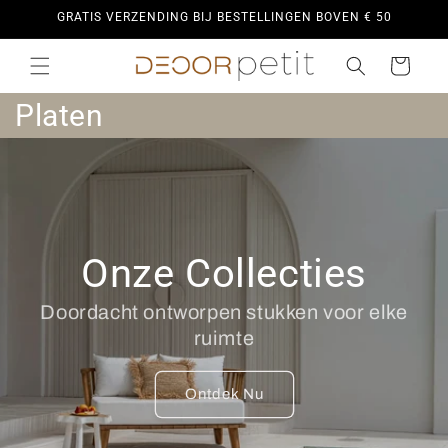
Meteen
GRATIS VERZENDING BIJ BESTELLINGEN BOVEN € 50
naar de
content
Winkelwagen
C
Platen
o
l
l
Onze Collecties
e
c
Doordacht ontworpen stukken voor elke
ruimte
t
i
Ontdek Nu
e