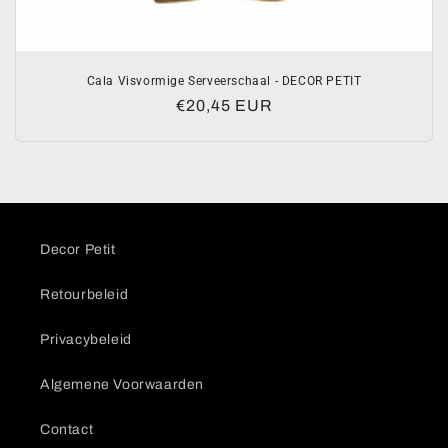
Cala Visvormige Serveerschaal - DECOR PETIT
Normale
€20,45 EUR
prijs
Decor Petit
Retourbeleid
Privacybeleid
Algemene Voorwaarden
Contact