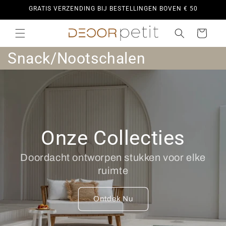
Meteen
GRATIS VERZENDING BIJ BESTELLINGEN BOVEN € 50
naar de
content
Winkelwagen
C
Snack/Nootschalen
o
l
l
Onze Collecties
e
c
Doordacht ontworpen stukken voor elke
ruimte
t
i
Ontdek Nu
e