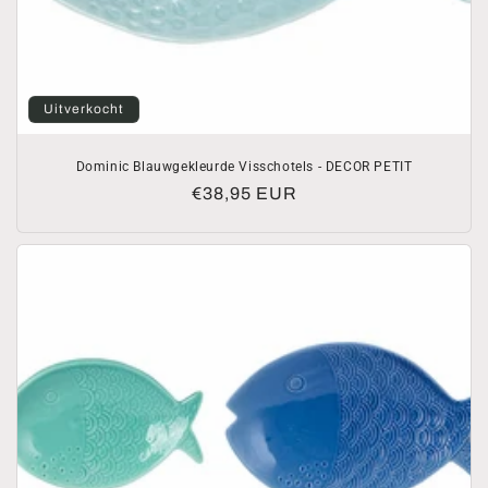
Uitverkocht
Dominic Blauwgekleurde Visschotels - DECOR PETIT
Normale
€38,95 EUR
prijs