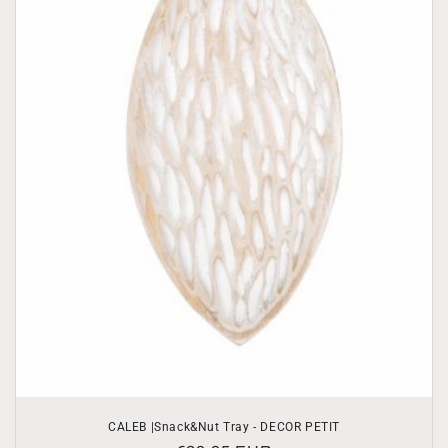
CALEB |Snack&Nut Tray - DECOR PETIT