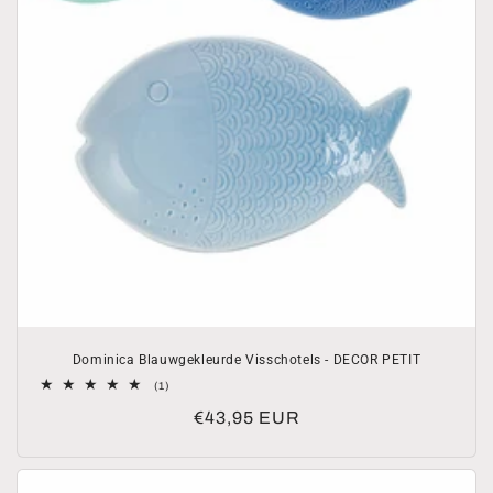
Dominica Blauwgekleurde Visschotels - DECOR PETIT
1
(1)
totaal
Normale
€43,95 EUR
aantal
recensies
prijs