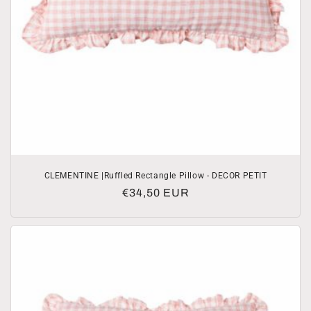
CLEMENTINE |Ruffled Rectangle Pillow - DECOR PETIT
Normale
€34,50 EUR
prijs