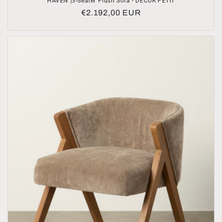
HAVEN |3-Seater Plush Sofa - DECOR PETIT
Normale
€2.192,00 EUR
prijs