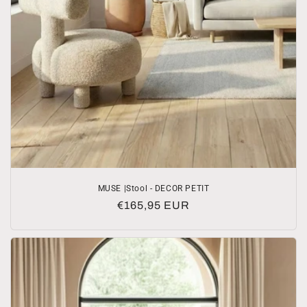
MUSE |Stool - DECOR PETIT
Normale
€165,95 EUR
prijs