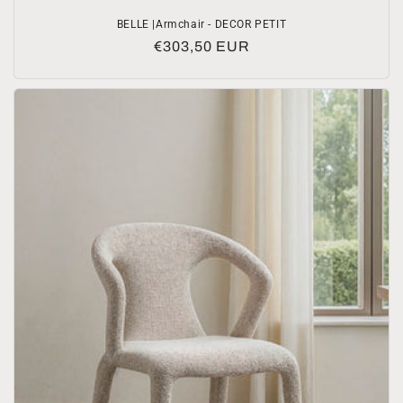
BELLE |Armchair - DECOR PETIT
Normale
€303,50 EUR
prijs