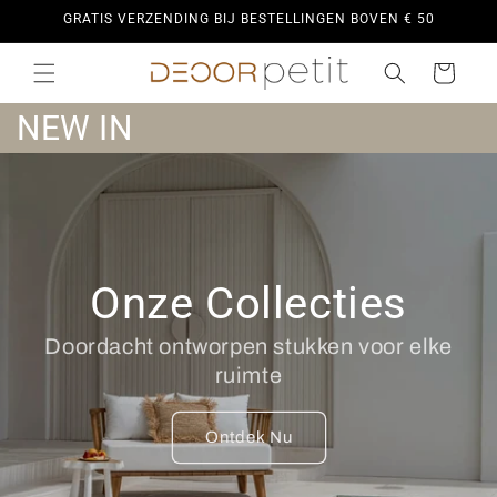
Meteen
GRATIS VERZENDING BIJ BESTELLINGEN BOVEN € 50
naar de
content
Winkelwagen
C
NEW IN
o
l
l
Onze Collecties
e
c
Doordacht ontworpen stukken voor elke
ruimte
t
i
Ontdek Nu
e