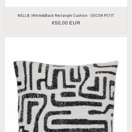
NELLIE |White&Black Rectangle Cushion - DECOR PETIT
Normale
€50,00 EUR
prijs