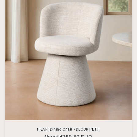
PILAR |Dining Chair - DECOR PETIT
Normale
Vanaf €189,50 EUR