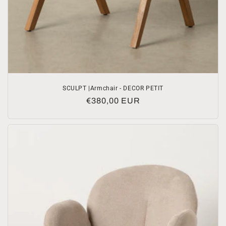
SCULPT |Armchair - DECOR PETIT
Normale
€380,00 EUR
prijs