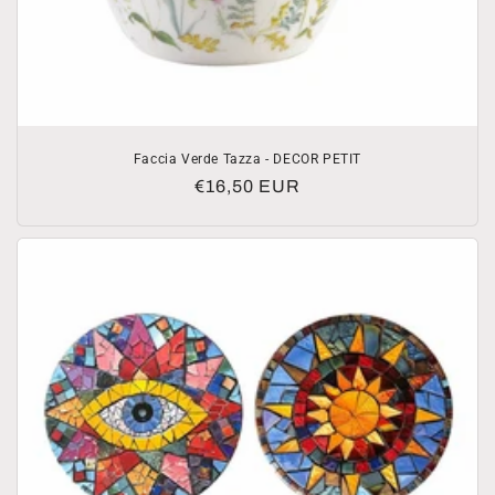
Faccia Verde Tazza - DECOR PETIT
Prezzo
€16,50 EUR
di
listino