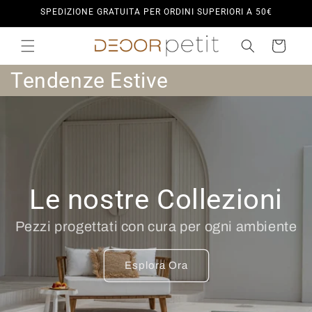
Vai
SPEDIZIONE GRATUITA PER ORDINI SUPERIORI A 50€
direttamente
ai contenuti
Carrello
C
Tendenze Estive
o
l
l
e
Le nostre Collezioni
z
Pezzi progettati con cura per ogni ambiente
i
o
Esplora Ora
n