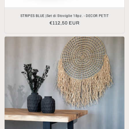
STRIPES BLUE |Set di Stoviglie 18pz. - DECOR PETIT
Prezzo
€112,50 EUR
di
listino