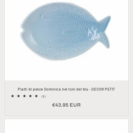
Piatti di pesce Dominica nei toni del blu - DECOR PETIT
1
(1)
recensioni
Prezzo
€43,95 EUR
totali
di
listino