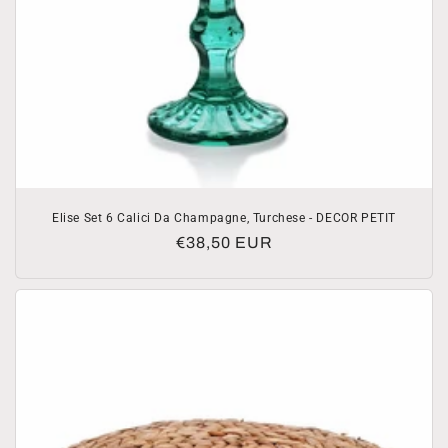
Elise Set 6 Calici Da Champagne, Turchese - DECOR PETIT
Prezzo
€38,50 EUR
di
listino