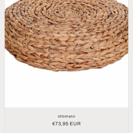
ottomano
Prezzo
€73,95 EUR
di