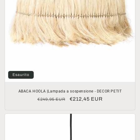
Esaurito
ABACA HOOLA |Lampada a sospensione - DECOR PETIT
Prezzo
Prezzo
€212,45 EUR
€249,95 EUR
di
scontato
listino