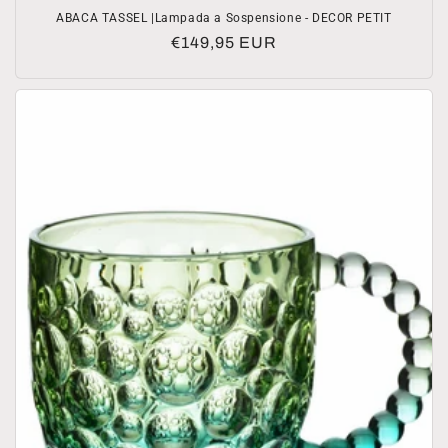
ABACA TASSEL |Lampada a Sospensione - DECOR PETIT
Prezzo
€149,95 EUR
di
listino