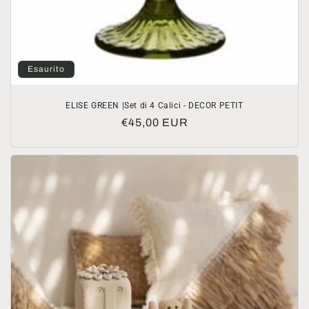
Esaurito
ELISE GREEN |Set di 4 Calici - DECOR PETIT
Prezzo
€45,00 EUR
di
listino