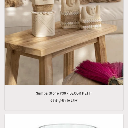
Sumba Stone #30 - DECOR PETIT
Prezzo
€55,95 EUR
di
listino