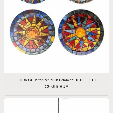
SOL |Set di Sottobicchieri in Ceramica - DECOR PETIT
Prezzo
€20,95 EUR
di
listino