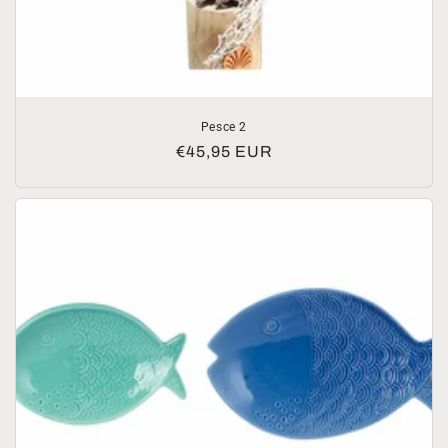
Pesce 2
Prezzo
€45,95 EUR
di
listino