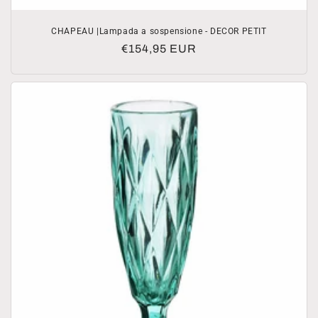
CHAPEAU |Lampada a sospensione - DECOR PETIT
Prezzo
€154,95 EUR
di
listino