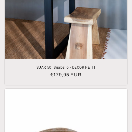
SUAR 50 |Sgabello - DECOR PETIT
Prezzo
€179,95 EUR
di
listino