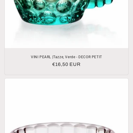
VINI PEARL |Tazze, Verde - DECOR PETIT
Prezzo
€16,50 EUR
di
listino