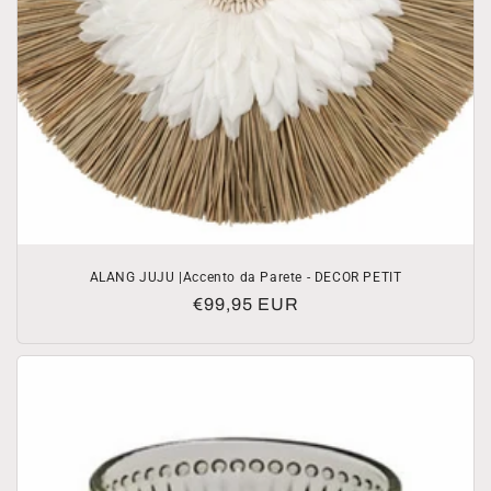
ALANG JUJU |Accento da Parete - DECOR PETIT
Prezzo
€99,95 EUR
di
listino