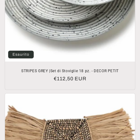
Esaurito
STRIPES GREY |Set di Stoviglie 18 pz. - DECOR PETIT
Prezzo
€112,50 EUR
di
listino