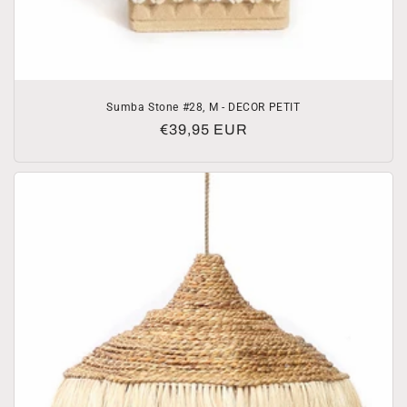
Sumba Stone #28, M - DECOR PETIT
Prezzo
€39,95 EUR
di
listino