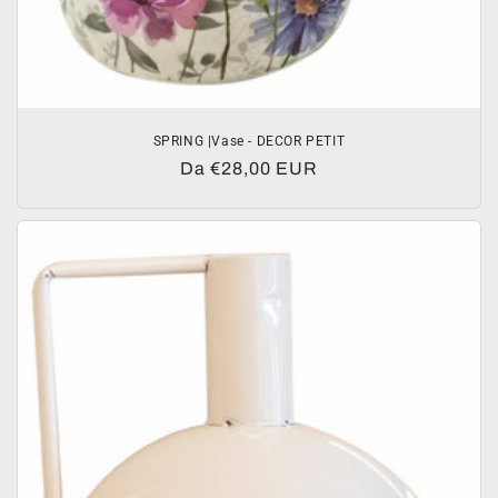
SPRING |Vase - DECOR PETIT
Prezzo
Da €28,00 EUR
di
listino