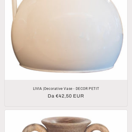
LIVIA |Decorative Vase - DECOR PETIT
Prezzo
Da €42,50 EUR
di
listino