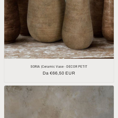
SORIA |Ceramic Vase - DECOR PETIT
Prezzo
Da €66,50 EUR
di
listino