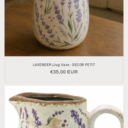
LAVENDER |Jug Vase - DECOR PETIT
Prezzo
€35,00 EUR
di
listino