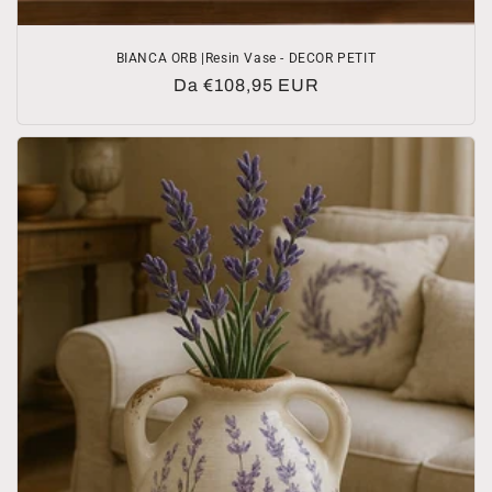
BIANCA ORB |Resin Vase - DECOR PETIT
Prezzo
Da €108,95 EUR
di
listino