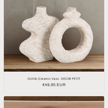
OLIVIA |Ceramic Vase - DECOR PETIT
Prezzo
€49,95 EUR
di
listino