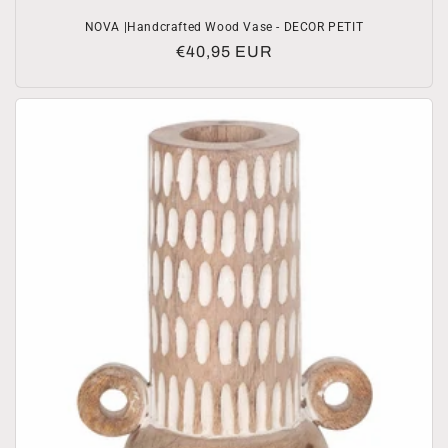
NOVA |Handcrafted Wood Vase - DECOR PETIT
Prezzo
€40,95 EUR
di
listino