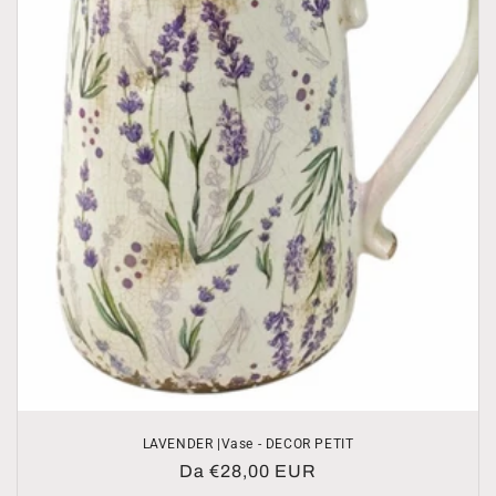
LAVENDER |Vase - DECOR PETIT
Prezzo
Da €28,00 EUR