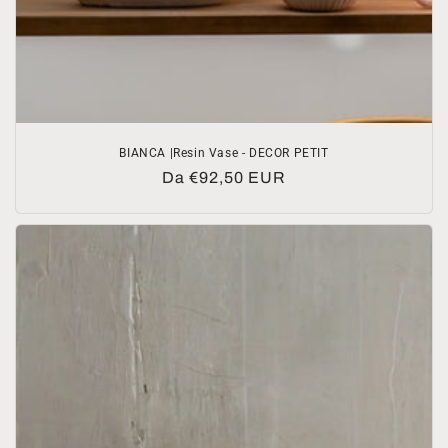
BIANCA |Resin Vase - DECOR PETIT
Prezzo
Da €92,50 EUR
di
listino