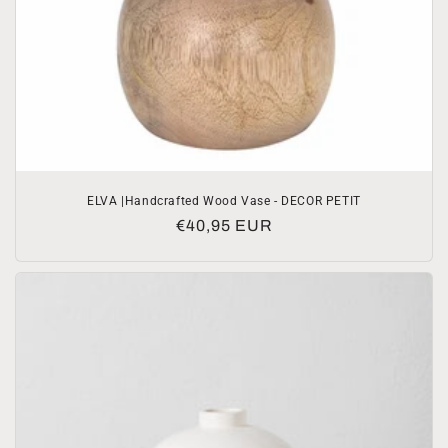
ELVA |Handcrafted Wood Vase - DECOR PETIT
Prezzo
€40,95 EUR
di
listino