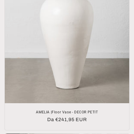
AMELIA |Floor Vase - DECOR PETIT
Prezzo
Da €241,95 EUR
di
listino