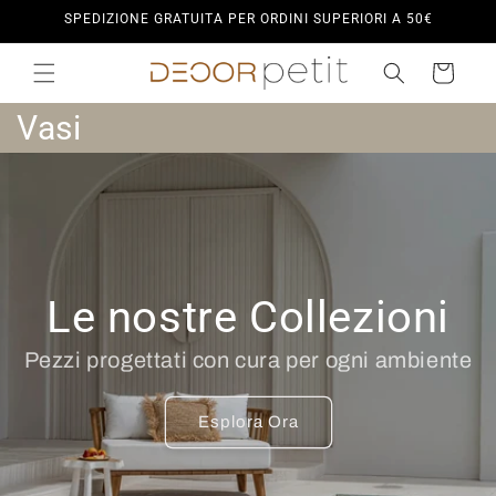
Vai
SPEDIZIONE GRATUITA PER ORDINI SUPERIORI A 50€
direttamente
ai contenuti
Carrello
C
Vasi
o
l
l
e
Le nostre Collezioni
z
Pezzi progettati con cura per ogni ambiente
i
o
Esplora Ora
n