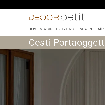
Vai
direttamente
ai contenuti
HOME STAGING E STYLING
NEW IN
All'
C
Cesti Portaoggett
o
l
l
e
z