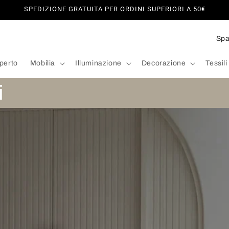
SPEDIZIONE GRATUITA PER ORDINI SUPERIORI A 50€
P
a
aperto
Mobilia
Illuminazione
Decorazione
Tessil
e
s
i
e
/
A
r
e
a
g
e
o