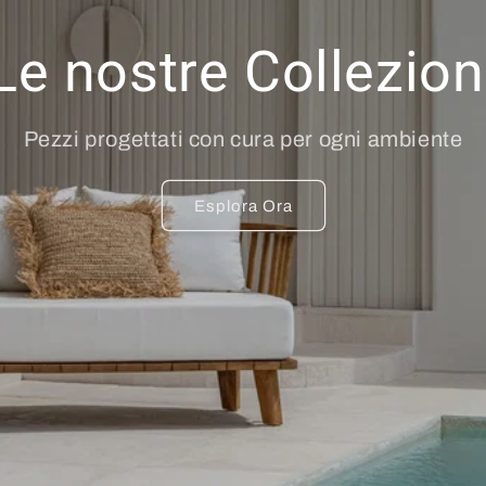
g
Le nostre Collezion
r
a
f
Pezzi progettati con cura per ogni ambiente
i
c
Esplora Ora
a