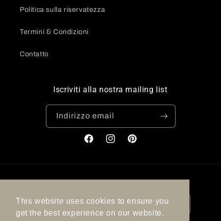
Politica sulla riservatezza
Termini & Condizioni
Contatto
Iscriviti alla nostra mailing list
Indirizzo email
Facebook
Instagram
Pinterest
Paese/Area geografica
Lingua
This website uses cookies to ensure you
Spagna | EUR €
Italiano
get the best experience on our website.