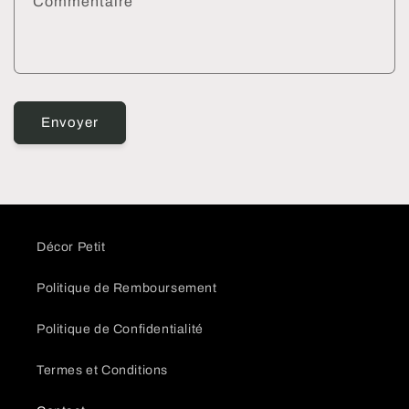
Commentaire
r
e
d
e
c
Envoyer
o
n
t
a
c
t
Décor Petit
Politique de Remboursement
Politique de Confidentialité
Termes et Conditions