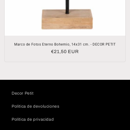
Marco de Fotos Eterno Bohemio, 14x31 cm. - DECOR PETIT
Precio
€21,50 EUR
habitual
Decor Petit
Politica de devoluciones
Política de privacidad