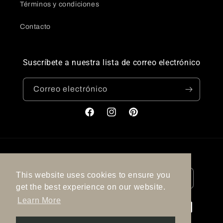
Términos y condiciones
Contacto
Suscríbete a nuestra lista de correo electrónico
Correo electrónico
Facebook
Instagram
Pinterest
País/región
Idioma
This website uses cookies to ensure you
España | EUR €
Español
get the best experience on our website.
Learn More
Formas
de