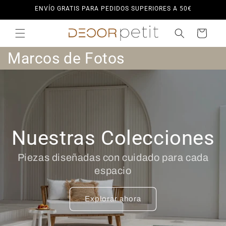
Ir
ENVÍO GRATIS PARA PEDIDOS SUPERIORES A 50€
directamente
al contenido
Carrito
C
Marcos de Fotos
o
l
e
Nuestras Colecciones
c
c
Piezas diseñadas con cuidado para cada
espacio
i
ó
Explorar ahora
n