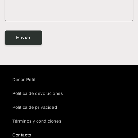
i
o
d
e
c
Enviar
o
n
t
a
c
t
Decor Petit
o
Politica de devoluciones
Política de privacidad
Términos y condiciones
Contacto