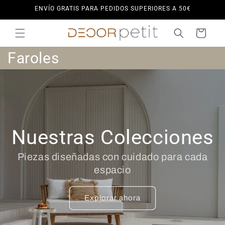
Ir
ENVÍO GRATIS PARA PEDIDOS SUPERIORES A 50€
directamente
al contenido
Carrito
C
Faroles
o
l
e
Nuestras Colecciones
c
c
Piezas diseñadas con cuidado para cada
espacio
i
ó
Explorar ahora
n