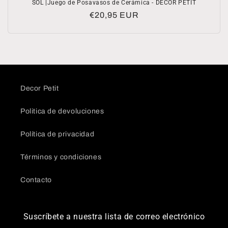
SOL |Juego de Posavasos de Cerámica - DECOR PETIT
Precio
€20,95 EUR
habitual
Decor Petit
Politica de devoluciones
Política de privacidad
Términos y condiciones
Contacto
Suscríbete a nuestra lista de correo electrónico