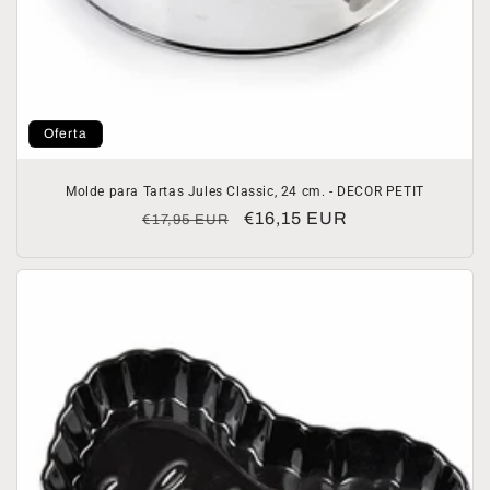
Oferta
Molde para Tartas Jules Classic, 24 cm. - DECOR PETIT
Precio
Precio
€16,15 EUR
€17,95 EUR
habitual
de
oferta