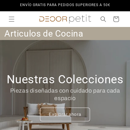
Ir
ENVÍO GRATIS PARA PEDIDOS SUPERIORES A 50€
directamente
al contenido
Carrito
C
Articulos de Cocina
o
l
e
Nuestras Colecciones
c
c
Piezas diseñadas con cuidado para cada
espacio
i
ó
Explorar ahora
n