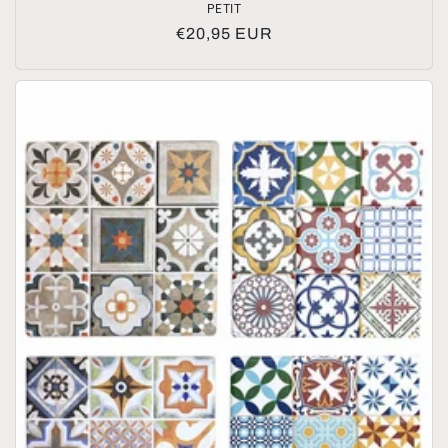
PETIT
Precio
€20,95 EUR
habitual