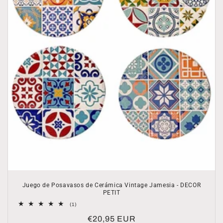
Juego de Posavasos de Cerámica Vintage Jamesia - DECOR
PETIT
1
(1)
reseñas
Precio
€20,95 EUR
totales