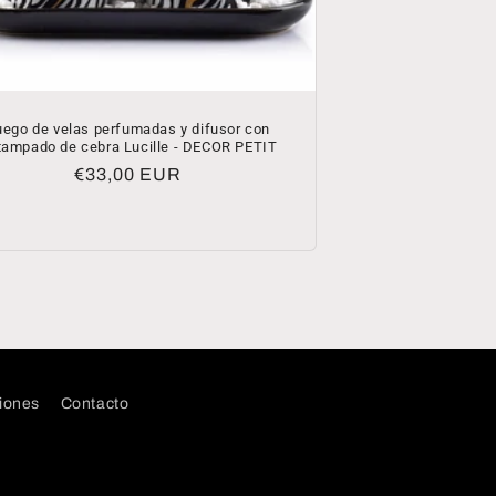
uego de velas perfumadas y difusor con
tampado de cebra Lucille - DECOR PETIT
Precio
€33,00 EUR
habitual
iones
Contacto