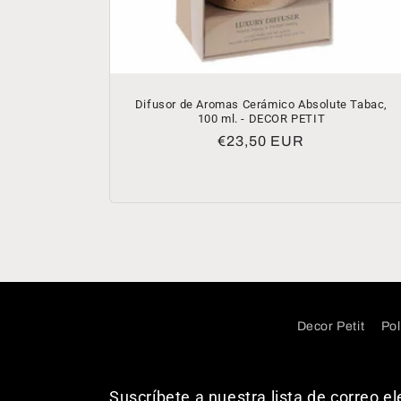
Difusor de Aromas Cerámico Absolute Tabac,
100 ml. - DECOR PETIT
Precio
€23,50 EUR
habitual
Decor Petit
Pol
Suscríbete a nuestra lista de correo el