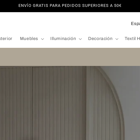
ENVÍO GRATIS PARA PEDIDOS SUPERIORES A 50€
P
a
terior
Muebles
Illuminación
Decoración
Textil 
í
s
/
r
e
g
i
ó
n