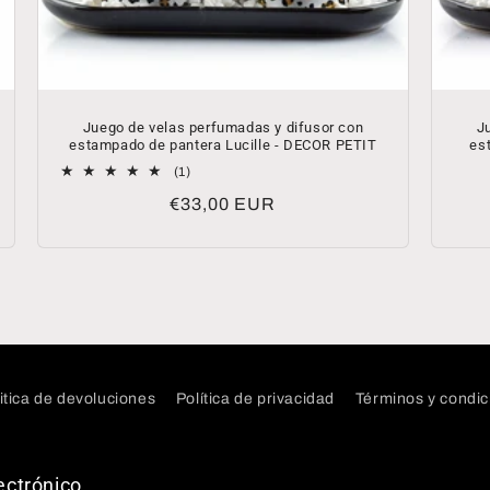
Juego de velas perfumadas y difusor con
J
estampado de pantera Lucille - DECOR PETIT
es
1
(1)
reseñas
Precio
€33,00 EUR
totales
habitual
itica de devoluciones
Política de privacidad
Términos y condic
ectrónico