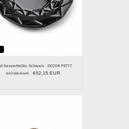
el Dessertteller, Schwarz - DECOR PETIT
Normaler
Verkaufspreis
€52,15 EUR
€57,95 EUR
Preis