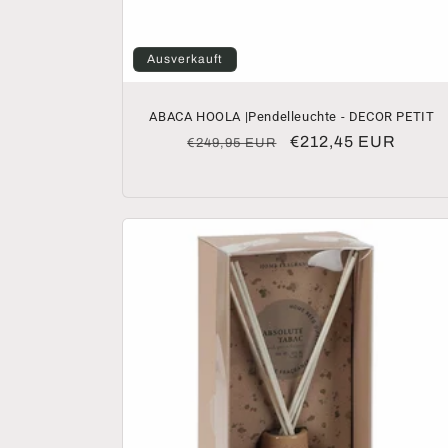
Ausverkauft
ABACA HOOLA |Pendelleuchte - DECOR PETIT
Normaler
Verkaufspreis
€212,45 EUR
€249,95 EUR
Preis