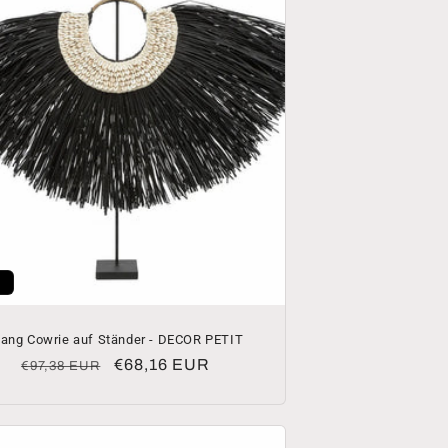
lang Cowrie auf Ständer - DECOR PETIT
Normaler
Verkaufspreis
€68,16 EUR
€97,38 EUR
Preis