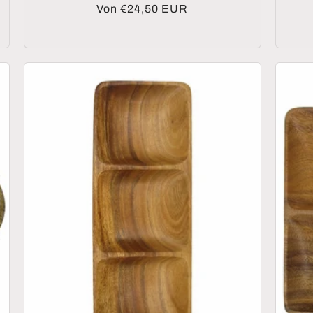
Normaler
Von €24,50 EUR
Preis