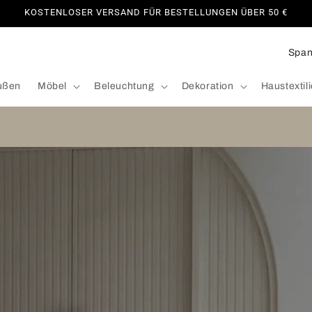
KOSTENLOSER VERSAND FÜR BESTELLUNGEN ÜBER 50 €
L
a
ußen
Möbel
Beleuchtung
Dekoration
Haustextil
n
d
/
R
e
g
i
o
n