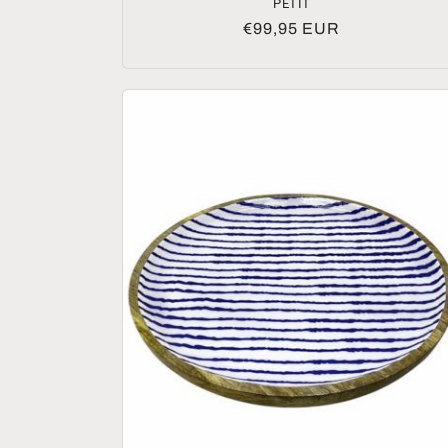
PETIT
Normaler
€99,95 EUR
Preis