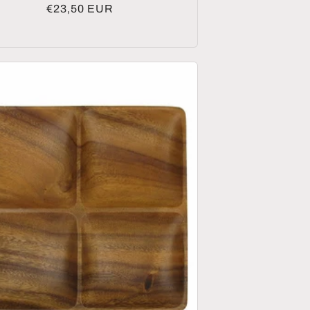
Normaler
€23,50 EUR
Preis