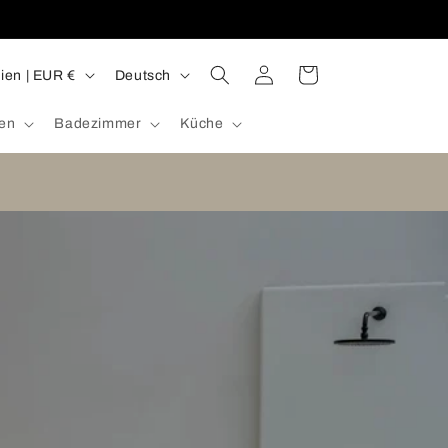
S
Einloggen
Warenkorb
Spanien | EUR €
Deutsch
p
ien
Badezimmer
Küche
r
a
c
h
e