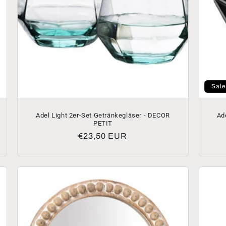
Sale
Adel Light 2er-Set Getränkegläser - DECOR
Ad
PETIT
Normaler
€23,50 EUR
Preis