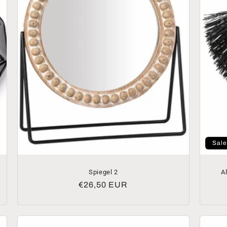
Sale
Spiegel 2
A
Normaler
€26,50 EUR
Preis