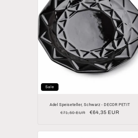
Sale
Adel Speiseteller, Schwarz - DECOR PETIT
Normaler
Verkaufspreis
€64,35 EUR
€71,50 EUR
Preis